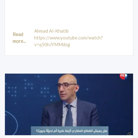
Ahmad Al-Khatib
Read
https://www.youtube.com/watch?
more...
v=q50hJYMMdsg