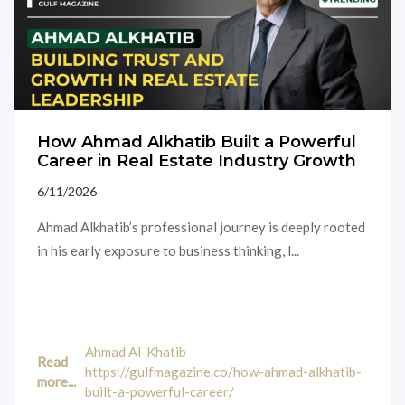
How Ahmad Alkhatib Built a Powerful
Career in Real Estate Industry Growth
6/11/2026
Ahmad Alkhatib’s professional journey is deeply rooted
in his early exposure to business thinking, l...
Ahmad Al-Khatib
Read
https://gulfmagazine.co/how-ahmad-alkhatib-
more...
built-a-powerful-career/