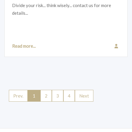
Divide your risk... think wisely... contact us for more
details...
Read more...
Prev.
1
2
3
4
Next